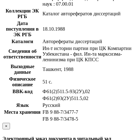
наук : 07.00.01
Коллекции ЭК
Каталог авторефератов диссертаций
РГБ
Дата
поступления в
18.10.1988
ЭК РГБ
Каталоги
Авторефераты диссертаций
Ин-т истории партии при ЦК Компартии
Сведения об
Узбекистана - фил. Ин-та марксизма-
ответственности
ленинизма при ЦК КПСС
Выходные
Ташкент, 1988
данные
Физическое
51 с.
описание
BBK-код
Ф61(2)511.5-93(2У),02
Ф61(2)93(2У)511.5,02
Язык
Русский
Места хранения
FB 9 88-7/3477-7
FB 9 88-7/3478-5
×
Электронный заказ документа в читальный зал