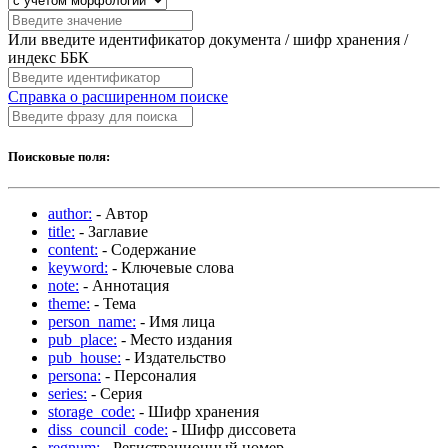
Или введите идентификатор документа / шифр хранения /
индекс ББК
Справка о расширенном поиске
Поисковые поля:
author:
- Автор
title:
- Заглавие
content:
- Содержание
keyword:
- Ключевые слова
note:
- Аннотация
theme:
- Тема
person_name:
- Имя лица
pub_place:
- Место издания
pub_house:
- Издательство
persona:
- Персоналия
series:
- Серия
storage_code:
- Шифр хранения
diss_council_code:
- Шифр диссовета
regnum:
- Регистрационный номер