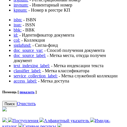
invnum:
- Инвентарный номер
kpnum:
- Номер в реестре КП
isbn:
- ISBN
issn:
- ISSN
bbk:
- BBK
id:
- Идентификатор документа
col:
- Коллекция
siglafund:
- Сигла-фонд
doc_source_var:
- Способ получения документа
doc_source_label:
- Метка места, откуда получен
документ
text_indexing_label:
- Метка индексации текста
classifier_label:
- Метка классификатора
service_collection_label:
- Метка служебной коллекции
access_label:
- Метка доступа
Помощь [
показать
]
Очистить
Поиск
Поступления
Алфавитный указатель
Имидж-
каталог
Сетевые ресурсы