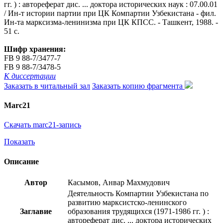
гг. ) : автореферат дис. ... доктора исторических наук : 07.00.01
/ Ин-т истории партии при ЦК Компартии Узбекистана - фил.
Ин-та марксизма-ленинизма при ЦК КПСС. - Ташкент, 1988. -
51 с.
Шифр хранения:
FB 9 88-7/3477-7
FB 9 88-7/3478-5
К диссертации
Заказать в читальный зал
Заказать копию фрагмента
Marc21
Скачать marc21-запись
Показать
Описание
Автор
Касымов, Анвар Махмудович
Деятельность Компартии Узбекистана по
развитию марксистско-ленинского
Заглавие
образования трудящихся (1971-1986 гг. ) :
автореферат дис. ... доктора исторических