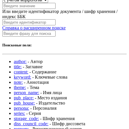
Или введите идентификатор документа / шифр хранения /
индекс ББК
Справка о расширенном поиске
Поисковые поля:
author:
- Автор
title:
- Заглавие
content:
- Содержание
keyword:
- Ключевые слова
note:
- Аннотация
theme:
- Тема
person_name:
- Имя лица
pub_place:
- Место издания
pub_house:
- Издательство
persona:
- Персоналия
series:
- Серия
storage_code:
- Шифр хранения
diss_council_code:
- Шифр диссовета
regnum:
- Регистрационный номер