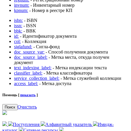
invnum:
- Инвентарный номер
kpnum:
- Номер в реестре КП
isbn:
- ISBN
issn:
- ISSN
bbk:
- BBK
id:
- Идентификатор документа
col:
- Коллекция
siglafund:
- Сигла-фонд
doc_source_var:
- Способ получения документа
doc_source_label:
- Метка места, откуда получен
документ
text_indexing_label:
- Метка индексации текста
classifier_label:
- Метка классификатора
service_collection_label:
- Метка служебной коллекции
access_label:
- Метка доступа
Помощь [
показать
]
Очистить
Поиск
Поступления
Алфавитный указатель
Имидж-
каталог
Сетевые ресурсы