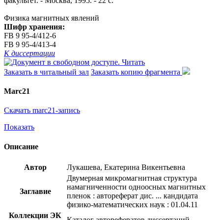
факультет. - Москва, 1995. - 22 с.
Физика магнитных явлений
Шифр хранения:
FB 9 95-4/412-6
FB 9 95-4/413-4
К диссертации
Читать
Заказать в читальный зал
Заказать копию фрагмента
Marc21
Скачать marc21-запись
Показать
Описание
Автор
Лукашева, Екатерина Викентьевна
Двумерная микромагнитная структура
намагниченности одноосных магнитных
Заглавие
пленок : автореферат дис. ... кандидата
физико-математических наук : 01.04.11
Коллекции ЭК
Каталог авторефератов диссертаций