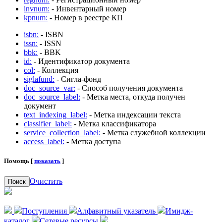
invnum:
- Инвентарный номер
kpnum:
- Номер в реестре КП
isbn:
- ISBN
issn:
- ISSN
bbk:
- BBK
id:
- Идентификатор документа
col:
- Коллекция
siglafund:
- Сигла-фонд
doc_source_var:
- Способ получения документа
doc_source_label:
- Метка места, откуда получен
документ
text_indexing_label:
- Метка индексации текста
classifier_label:
- Метка классификатора
service_collection_label:
- Метка служебной коллекции
access_label:
- Метка доступа
Помощь [
показать
]
Очистить
Поиск
Поступления
Алфавитный указатель
Имидж-
каталог
Сетевые ресурсы