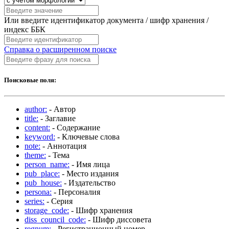
Или введите идентификатор документа / шифр хранения /
индекс ББК
Справка о расширенном поиске
Поисковые поля:
author:
- Автор
title:
- Заглавие
content:
- Содержание
keyword:
- Ключевые слова
note:
- Аннотация
theme:
- Тема
person_name:
- Имя лица
pub_place:
- Место издания
pub_house:
- Издательство
persona:
- Персоналия
series:
- Серия
storage_code:
- Шифр хранения
diss_council_code:
- Шифр диссовета
regnum:
- Регистрационный номер