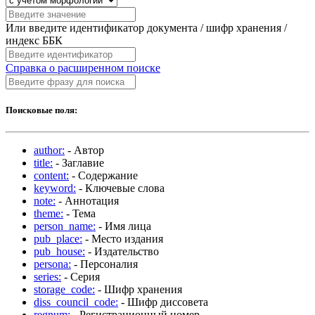
Или введите идентификатор документа / шифр хранения /
индекс ББК
Справка о расширенном поиске
Поисковые поля:
author:
- Автор
title:
- Заглавие
content:
- Содержание
keyword:
- Ключевые слова
note:
- Аннотация
theme:
- Тема
person_name:
- Имя лица
pub_place:
- Место издания
pub_house:
- Издательство
persona:
- Персоналия
series:
- Серия
storage_code:
- Шифр хранения
diss_council_code:
- Шифр диссовета
regnum:
- Регистрационный номер