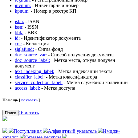
invnum:
- Инвентарный номер
kpnum:
- Номер в реестре КП
isbn:
- ISBN
issn:
- ISSN
bbk:
- BBK
id:
- Идентификатор документа
col:
- Коллекция
siglafund:
- Сигла-фонд
doc_source_var:
- Способ получения документа
doc_source_label:
- Метка места, откуда получен
документ
text_indexing_label:
- Метка индексации текста
classifier_label:
- Метка классификатора
service_collection_label:
- Метка служебной коллекции
access_label:
- Метка доступа
Помощь [
показать
]
Очистить
Поиск
Поступления
Алфавитный указатель
Имидж-
каталог
Сетевые ресурсы