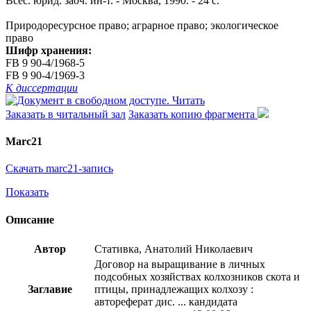
Всес. юрид. заоч. ин-т. - Москва, 1990. - 24 с.
Природоресурсное право; аграрное право; экологическое
право
Шифр хранения:
FB 9 90-4/1968-5
FB 9 90-4/1969-3
К диссертации
Читать
Заказать в читальный зал
Заказать копию фрагмента
Marc21
Скачать marc21-запись
Показать
Описание
Автор
Стативка, Анатолий Николаевич
Договор на выращивание в личных
подсобных хозяйствах колхозников скота и
Заглавие
птицы, принадлежащих колхозу :
автореферат дис. ... кандидата