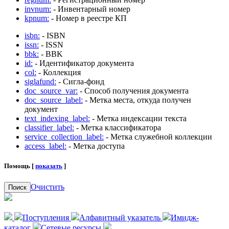
invnum:
- Инвентарный номер
kpnum:
- Номер в реестре КП
isbn:
- ISBN
issn:
- ISSN
bbk:
- BBK
id:
- Идентификатор документа
col:
- Коллекция
siglafund:
- Сигла-фонд
doc_source_var:
- Способ получения документа
doc_source_label:
- Метка места, откуда получен
документ
text_indexing_label:
- Метка индексации текста
classifier_label:
- Метка классификатора
service_collection_label:
- Метка служебной коллекции
access_label:
- Метка доступа
Помощь [
показать
]
Очистить
Поиск
Поступления
Алфавитный указатель
Имидж-
каталог
Сетевые ресурсы