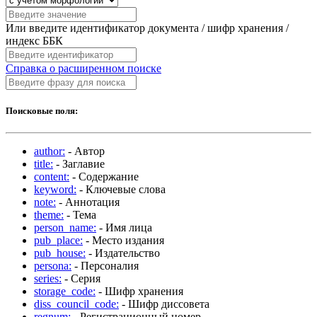
Или введите идентификатор документа / шифр хранения /
индекс ББК
Справка о расширенном поиске
Поисковые поля:
author:
- Автор
title:
- Заглавие
content:
- Содержание
keyword:
- Ключевые слова
note:
- Аннотация
theme:
- Тема
person_name:
- Имя лица
pub_place:
- Место издания
pub_house:
- Издательство
persona:
- Персоналия
series:
- Серия
storage_code:
- Шифр хранения
diss_council_code:
- Шифр диссовета
regnum:
- Регистрационный номер