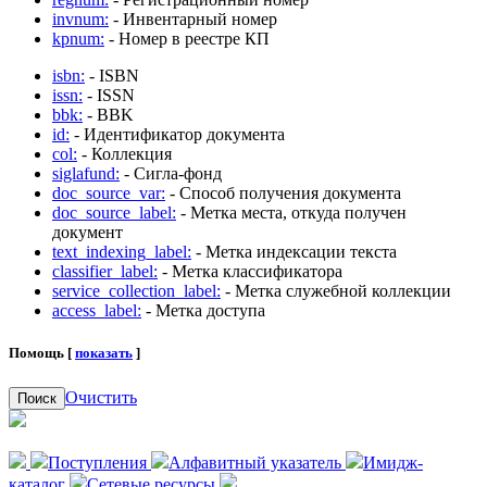
invnum:
- Инвентарный номер
kpnum:
- Номер в реестре КП
isbn:
- ISBN
issn:
- ISSN
bbk:
- BBK
id:
- Идентификатор документа
col:
- Коллекция
siglafund:
- Сигла-фонд
doc_source_var:
- Способ получения документа
doc_source_label:
- Метка места, откуда получен
документ
text_indexing_label:
- Метка индексации текста
classifier_label:
- Метка классификатора
service_collection_label:
- Метка служебной коллекции
access_label:
- Метка доступа
Помощь [
показать
]
Очистить
Поиск
Поступления
Алфавитный указатель
Имидж-
каталог
Сетевые ресурсы