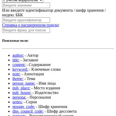
Или введите идентификатор документа / шифр хранения /
индекс ББК
Справка о расширенном поиске
Поисковые поля:
author:
- Автор
title:
- Заглавие
content:
- Содержание
keyword:
- Ключевые слова
note:
- Аннотация
theme:
- Тема
person_name:
- Имя лица
pub_place:
- Место издания
pub_house:
- Издательство
persona:
- Персоналия
series:
- Серия
storage_code:
- Шифр хранения
diss_council_code:
- Шифр диссовета
regnum:
- Регистрационный номер