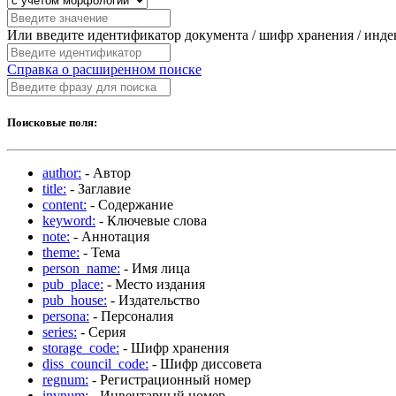
Или введите идентификатор документа / шифр хранения / инд
Справка о расширенном поиске
Поисковые поля:
author:
- Автор
title:
- Заглавие
content:
- Содержание
keyword:
- Ключевые слова
note:
- Аннотация
theme:
- Тема
person_name:
- Имя лица
pub_place:
- Место издания
pub_house:
- Издательство
persona:
- Персоналия
series:
- Серия
storage_code:
- Шифр хранения
diss_council_code:
- Шифр диссовета
regnum:
- Регистрационный номер
invnum:
- Инвентарный номер