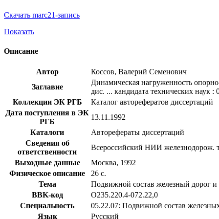
Скачать marc21-запись
Показать
Описание
Автор
Коссов, Валерий Семенович
Динамическая нагруженность опорно-
Заглавие
дис. ... кандидата технических наук : 
Коллекции ЭК РГБ
Каталог авторефератов диссертаций
Дата поступления в ЭК
13.11.1992
РГБ
Каталоги
Авторефераты диссертаций
Сведения об
Всероссийский НИИ железнодорож. 
ответственности
Выходные данные
Москва, 1992
Физическое описание
26 с.
Тема
Подвижной состав железный дорог и 
BBK-код
О235.220.4-072.22,0
Специальность
05.22.07: Подвижной состав железных
Язык
Русский