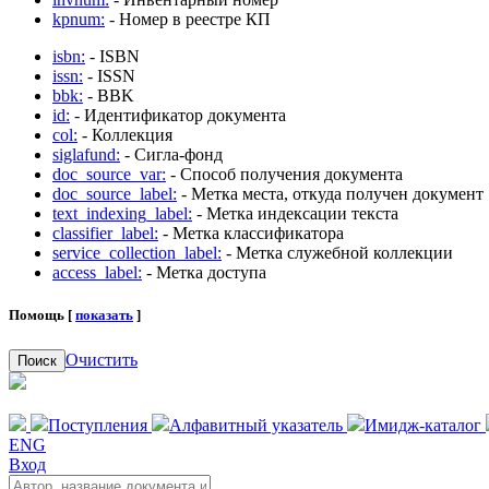
kpnum:
- Номер в реестре КП
isbn:
- ISBN
issn:
- ISSN
bbk:
- BBK
id:
- Идентификатор документа
col:
- Коллекция
siglafund:
- Сигла-фонд
doc_source_var:
- Способ получения документа
doc_source_label:
- Метка места, откуда получен документ
text_indexing_label:
- Метка индексации текста
classifier_label:
- Метка классификатора
service_collection_label:
- Метка служебной коллекции
access_label:
- Метка доступа
Помощь [
показать
]
Очистить
Поиск
Поступления
Алфавитный указатель
Имидж-каталог
ENG
Вход