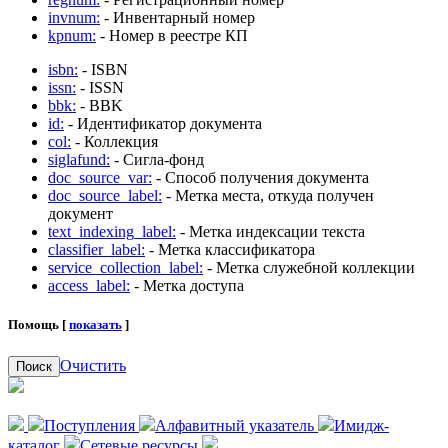
invnum:
- Инвентарный номер
kpnum:
- Номер в реестре КП
isbn:
- ISBN
issn:
- ISSN
bbk:
- BBK
id:
- Идентификатор документа
col:
- Коллекция
siglafund:
- Сигла-фонд
doc_source_var:
- Способ получения документа
doc_source_label:
- Метка места, откуда получен
документ
text_indexing_label:
- Метка индексации текста
classifier_label:
- Метка классификатора
service_collection_label:
- Метка служебной коллекции
access_label:
- Метка доступа
Помощь [
показать
]
Очистить
Поиск
Поступления
Алфавитный указатель
Имидж-
каталог
Сетевые ресурсы