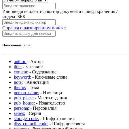
Или введите идентификатор документа / шифр хранения /
индекс ББК
Справка о расширенном поиске
Поисковые поля:
author:
- Автор
title:
- Заглавие
content:
- Содержание
keyword:
- Ключевые слова
note:
- Аннотация
theme:
- Тема
person_name:
- Имя лица
pub_place:
- Место издания
pub_house:
- Издательство
persona:
- Персоналия
series:
- Серия
storage_code:
- Шифр хранения
diss_council_code:
- Шифр диссовета
regnum:
- Регистрационный номер