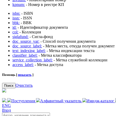
kpnum:
- Номер в реестре КП
isbn:
- ISBN
issn:
- ISSN
bbk:
- BBK
id:
- Идентификатор документа
col:
- Коллекция
siglafund:
- Сигла-фонд
doc_source_var:
- Способ получения документа
doc_source_label:
- Метка места, откуда получен документ
text_indexing_label:
- Метка индексации текста
classifier_label:
- Метка классификатора
service_collection_label:
- Метка служебной коллекции
access_label:
- Метка доступа
Помощь [
показать
]
Очистить
Поиск
Поступления
Алфавитный указатель
Имидж-каталог
ENG
Вход