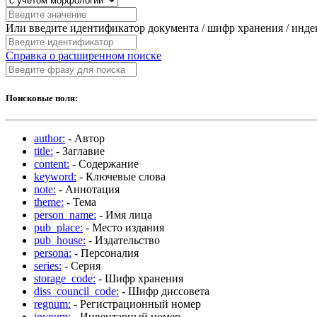
Или введите идентификатор документа / шифр хранения / инд
Справка о расширенном поиске
Поисковые поля:
author:
- Автор
title:
- Заглавие
content:
- Содержание
keyword:
- Ключевые слова
note:
- Аннотация
theme:
- Тема
person_name:
- Имя лица
pub_place:
- Место издания
pub_house:
- Издательство
persona:
- Персоналия
series:
- Серия
storage_code:
- Шифр хранения
diss_council_code:
- Шифр диссовета
regnum:
- Регистрационный номер
invnum:
- Инвентарный номер