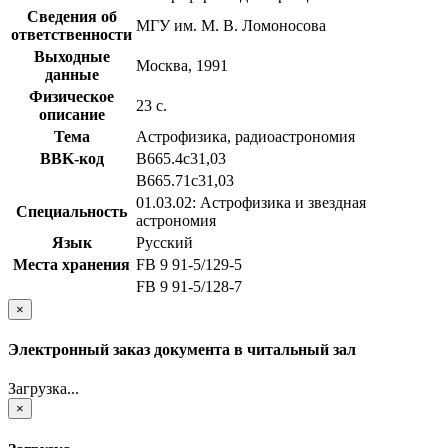
Сведения об
МГУ им. М. В. Ломоносова
ответственности
Выходные
Москва, 1991
данные
Физическое
23 с.
описание
Тема
Астрофизика, радиоастрономия
BBK-код
В665.4с31,03
В665.71с31,03
01.03.02: Астрофизика и звездная
Специальность
астрономия
Язык
Русский
Места хранения
FB 9 91-5/129-5
FB 9 91-5/128-7
×
Электронный заказ документа в читальный зал
Загрузка...
×