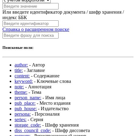
Или введите идентификатор документа / шифр хранения /
индекс ББК
Справка о расширенном поиске
Поисковые поля:
author:
- Автор
title:
- Заглавие
content:
- Содержание
keyword:
- Ключевые слова
note:
- Аннотация
theme:
- Тема
person_name:
- Имя лица
pub_place:
- Место издания
pub_house:
- Издательство
persona:
- Персоналия
series:
- Серия
storage_code:
- Шифр хранения
diss_council_code:
- Шифр диссовета
regnum:
- Регистрационный номер