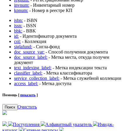
invnum:
- Инвентарный номер
kpnum:
- Номер в реестре КП
isbn:
- ISBN
issn:
- ISSN
bbk:
- BBK
id:
- Идентификатор документа
col:
- Коллекция
siglafund:
- Сигла-фонд
doc_source_var:
- Способ получения документа
doc_source_label:
- Метка места, откуда получен
документ
text_indexing_label:
- Метка индексации текста
classifier_label:
- Метка классификатора
service_collection_label:
- Метка служебной коллекции
access_label:
- Метка доступа
Помощь [
показать
]
Очистить
Поиск
Поступления
Алфавитный указатель
Имидж-
каталог
Сетевые ресурсы