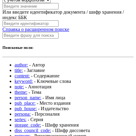
Или введите идентификатор документа / шифр хранения /
индекс ББК
Справка о расширенном поиске
Поисковые поля:
author:
- Автор
title:
- Заглавие
content:
- Содержание
keyword:
- Ключевые слова
note:
- Аннотация
theme:
- Тема
person_name:
- Имя лица
pub_place:
- Место издания
pub_house:
- Издательство
persona:
- Персоналия
series:
- Серия
storage_code:
- Шифр хранения
diss_council_code:
- Шифр диссовета
regnum:
- Регистрационный номер