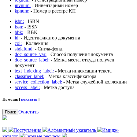
invnum:
- Инвентарный номер
kpnum:
- Номер в реестре КП
isbn:
- ISBN
issn:
- ISSN
bbk:
- BBK
id:
- Идентификатор документа
col:
- Коллекция
siglafund:
- Сигла-фонд
doc_source_var:
- Способ получения документа
doc_source_label:
- Метка места, откуда получен
документ
text_indexing_label:
- Метка индексации текста
classifier_label:
- Метка классификатора
service_collection_label:
- Метка служебной коллекции
access_label:
- Метка доступа
Помощь [
показать
]
Очистить
Поиск
Поступления
Алфавитный указатель
Имидж-
каталог
Сетевые ресурсы