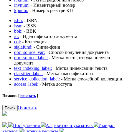
invnum:
- Инвентарный номер
kpnum:
- Номер в реестре КП
isbn:
- ISBN
issn:
- ISSN
bbk:
- BBK
id:
- Идентификатор документа
col:
- Коллекция
siglafund:
- Сигла-фонд
doc_source_var:
- Способ получения документа
doc_source_label:
- Метка места, откуда получен
документ
text_indexing_label:
- Метка индексации текста
classifier_label:
- Метка классификатора
service_collection_label:
- Метка служебной коллекции
access_label:
- Метка доступа
Помощь [
показать
]
Очистить
Поиск
Поступления
Алфавитный указатель
Имидж-
каталог
Сетевые ресурсы