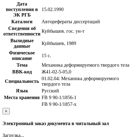
Дата
поступления в
15.02.1990
ЭК РГБ
Каталоги
Авторефераты диссертаций
Сведения об
Куйбышев. гос. ун-т
ответственности
Выходные
Куйбышев, 1989
данные
Физическое
15 с.
описание
Тема
Механика деформируемого твердого тела
BBK-код
Ж41-02-5-05,0
01.02.04: Механика деформируемого
Специальность
твердого тела
Язык
Русский
Места хранения
FB 9 90-1/1856-1
FB 9 90-1/1857-x
×
Электронный заказ документа в читальный зал
Загрузка...