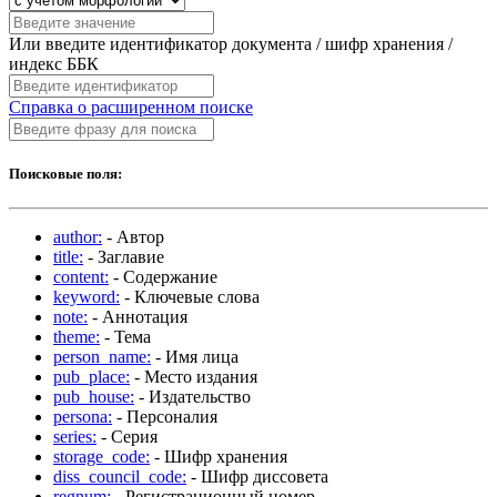
Или введите идентификатор документа / шифр хранения /
индекс ББК
Справка о расширенном поиске
Поисковые поля:
author:
- Автор
title:
- Заглавие
content:
- Содержание
keyword:
- Ключевые слова
note:
- Аннотация
theme:
- Тема
person_name:
- Имя лица
pub_place:
- Место издания
pub_house:
- Издательство
persona:
- Персоналия
series:
- Серия
storage_code:
- Шифр хранения
diss_council_code:
- Шифр диссовета
regnum:
- Регистрационный номер