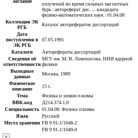
Заглавие
излучений во время сильных магнитных
бурь : автореферат дис. ... кандидата
физико-математических наук : 01.04.08
Коллекции ЭК
Каталог авторефератов диссертаций
РГБ
Дата
поступления в
07.05.1991
ЭК РГБ
Каталоги
Авторефераты диссертаций
Сведения об
МГУ им. М. В. Ломоносова. НИИ ядерной
ответственности
физики
Выходные
Москва, 1989
данные
Физическое
15 с.
описание
Тема
Физика и химия плазмы
BBK-код
Д214.374.1,0
Специальность
01.04.08: Физика плазмы
Язык
Русский
Места хранения
FB 9 91-1/1048-2
FB 9 91-1/1049-0
×