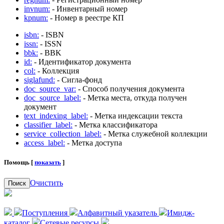
invnum:
- Инвентарный номер
kpnum:
- Номер в реестре КП
isbn:
- ISBN
issn:
- ISSN
bbk:
- BBK
id:
- Идентификатор документа
col:
- Коллекция
siglafund:
- Сигла-фонд
doc_source_var:
- Способ получения документа
doc_source_label:
- Метка места, откуда получен
документ
text_indexing_label:
- Метка индексации текста
classifier_label:
- Метка классификатора
service_collection_label:
- Метка служебной коллекции
access_label:
- Метка доступа
Помощь [
показать
]
Очистить
Поиск
Поступления
Алфавитный указатель
Имидж-
каталог
Сетевые ресурсы