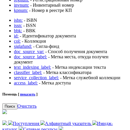
invnum:
- Инвентарный номер
kpnum:
- Номер в реестре КП
isbn:
- ISBN
issn:
- ISSN
bbk:
- BBK
id:
- Идентификатор документа
col:
- Коллекция
siglafund:
- Сигла-фонд
doc_source_var:
- Способ получения документа
doc_source_label:
- Метка места, откуда получен
документ
text_indexing_label:
- Метка индексации текста
classifier_label:
- Метка классификатора
service_collection_label:
- Метка служебной коллекции
access_label:
- Метка доступа
Помощь [
показать
]
Очистить
Поиск
Поступления
Алфавитный указатель
Имидж-
каталог
Сетевые ресурсы