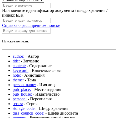
Или введите идентификатор документа / шифр хранения /
индекс ББК
Справка о расширенном поиске
Поисковые поля:
author:
- Автор
title:
- Заглавие
content:
- Содержание
keyword:
- Ключевые слова
note:
- Аннотация
theme:
- Тема
person_name:
- Имя лица
pub_place:
- Место издания
pub_house:
- Издательство
persona:
- Персоналия
series:
- Серия
storage_code:
- Шифр хранения
diss_council_code:
- Шифр диссовета
regnum:
- Регистрационный номер