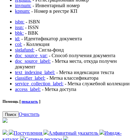
invnum:
- Инвентарный номер
kpnum:
- Номер в реестре КП
isbn:
- ISBN
issn:
- ISSN
bbk:
- BBK
id:
- Идентификатор документа
col:
- Коллекция
siglafund:
- Сигла-фонд
doc_source_var:
- Способ получения документа
doc_source_label:
- Метка места, откуда получен
документ
text_indexing_label:
- Метка индексации текста
classifier_label:
- Метка классификатора
service_collection_label:
- Метка служебной коллекции
access_label:
- Метка доступа
Помощь [
показать
]
Очистить
Поиск
Поступления
Алфавитный указатель
Имидж-
каталог
Сетевые ресурсы