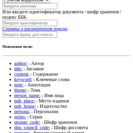
Или введите идентификатор документа / шифр хранения /
индекс ББК
Справка о расширенном поиске
Поисковые поля:
author:
- Автор
title:
- Заглавие
content:
- Содержание
keyword:
- Ключевые слова
note:
- Аннотация
theme:
- Тема
person_name:
- Имя лица
pub_place:
- Место издания
pub_house:
- Издательство
persona:
- Персоналия
series:
- Серия
storage_code:
- Шифр хранения
diss_council_code:
- Шифр диссовета
regnum:
- Регистрационный номер