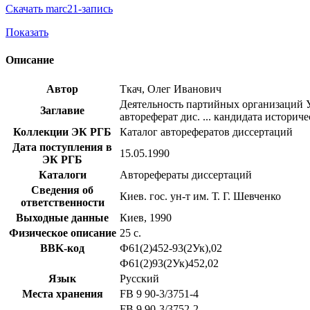
Скачать marc21-запись
Показать
Описание
Автор
Ткач, Олег Иванович
Деятельность партийных организаций Ук
Заглавие
автореферат дис. ... кандидата историче
Коллекции ЭК РГБ
Каталог авторефератов диссертаций
Дата поступления в
15.05.1990
ЭК РГБ
Каталоги
Авторефераты диссертаций
Сведения об
Киев. гос. ун-т им. Т. Г. Шевченко
ответственности
Выходные данные
Киев, 1990
Физическое описание
25 с.
BBK-код
Ф61(2)452-93(2Ук),02
Ф61(2)93(2Ук)452,02
Язык
Русский
Места хранения
FB 9 90-3/3751-4
FB 9 90-3/3752-2