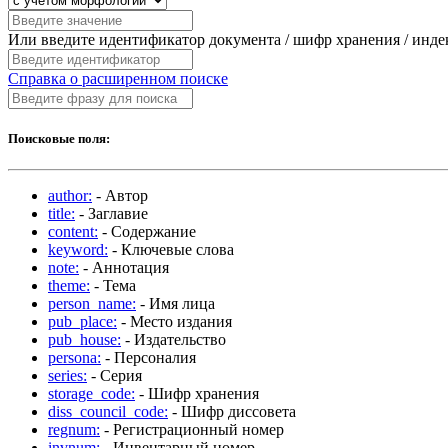
Или введите идентификатор документа / шифр хранения / инд
Справка о расширенном поиске
Поисковые поля:
author:
- Автор
title:
- Заглавие
content:
- Содержание
keyword:
- Ключевые слова
note:
- Аннотация
theme:
- Тема
person_name:
- Имя лица
pub_place:
- Место издания
pub_house:
- Издательство
persona:
- Персоналия
series:
- Серия
storage_code:
- Шифр хранения
diss_council_code:
- Шифр диссовета
regnum:
- Регистрационный номер
invnum:
- Инвентарный номер