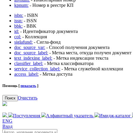
kpnum:
- Номер в реестре КП
isbn:
- ISBN
issn:
- ISSN
bbk:
- BBK
id:
- Идентификатор документа
col:
- Коллекция
siglafund:
- Сигла-фонд
doc_source_var:
- Способ получения документа
doc_source_label:
- Метка места, откуда получен документ
text_indexing_label:
- Метка индексации текста
classifier_label:
- Метка классификатора
service_collection_label:
- Метка служебной коллекции
access_label:
- Метка доступа
Помощь [
показать
]
Очистить
Поиск
Поступления
Алфавитный указатель
Имидж-каталог
ENG
Вход