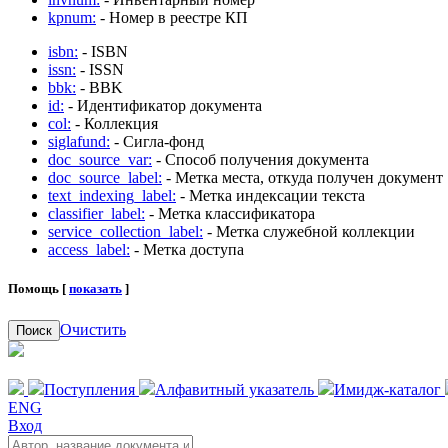
kpnum:
- Номер в реестре КП
isbn:
- ISBN
issn:
- ISSN
bbk:
- BBK
id:
- Идентификатор документа
col:
- Коллекция
siglafund:
- Сигла-фонд
doc_source_var:
- Способ получения документа
doc_source_label:
- Метка места, откуда получен документ
text_indexing_label:
- Метка индексации текста
classifier_label:
- Метка классификатора
service_collection_label:
- Метка служебной коллекции
access_label:
- Метка доступа
Помощь [
показать
]
Очистить
Поиск
Поступления
Алфавитный указатель
Имидж-каталог
ENG
Вход