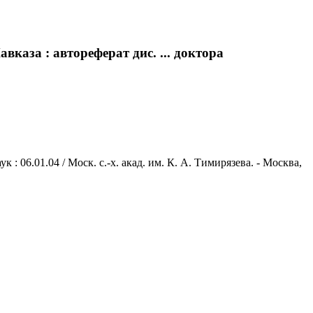
каза : автореферат дис. ... доктора
: 06.01.04 / Моск. с.-х. акад. им. К. А. Тимирязева. - Москва,