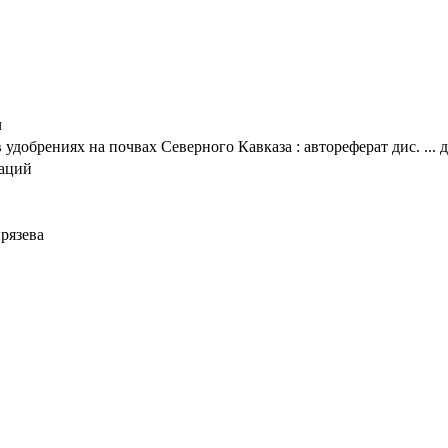
ч
удобрениях на почвах Северного Кавказа : автореферат дис. ... д
таций
ирязева