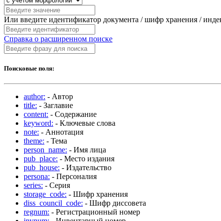
Или введите идентификатор документа / шифр хранения / инд
Справка о расширенном поиске
Поисковые поля:
author:
- Автор
title:
- Заглавие
content:
- Содержание
keyword:
- Ключевые слова
note:
- Аннотация
theme:
- Тема
person_name:
- Имя лица
pub_place:
- Место издания
pub_house:
- Издательство
persona:
- Персоналия
series:
- Серия
storage_code:
- Шифр хранения
diss_council_code:
- Шифр диссовета
regnum:
- Регистрационный номер
invnum:
- Инвентарный номер