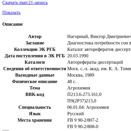
Скачать marc21-запись
Показать
Описание
Автор
Нагорный, Виктор Дмитриеви
Заглавие
Диагностика потребности сои в 
Коллекции ЭК РГБ
Каталог авторефератов диссер
Дата поступления в ЭК РГБ
20.03.1990
Каталоги
Авторефераты диссертаций
Сведения об ответственности
Моск. с.-х. акад. им. К. А. Тим
Выходные данные
Москва, 1989
Физическое описание
48 с.
Тема
Агрохимия
BBK-код
П213.6-273.161,0
П9(2Р37)213,0
Специальность
06.01.04: Агрохимия
Язык
Русский
Места хранения
FB 9 90-2/807-2
FB 9 90-2/808-0