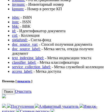
invnum:
- Инвентарный номер
kpnum:
- Номер в реестре КП
isbn:
- ISBN
issn:
- ISSN
bbk:
- BBK
id:
- Идентификатор документа
col:
- Коллекция
siglafund:
- Сигла-фонд
doc_source_var:
- Способ получения документа
doc_source_label:
- Метка места, откуда получен
документ
text_indexing_label:
- Метка индексации текста
classifier_label:
- Метка классификатора
service_collection_label:
- Метка служебной коллекции
access_label:
- Метка доступа
Помощь [
показать
]
Очистить
Поиск
Поступления
Алфавитный указатель
Имидж-
каталог
Сетевые ресурсы