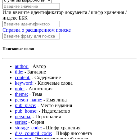
Или введите идентификатор документа / шифр хранения /
индекс ББК
Справка о расширенном поиске
Поисковые поля:
author:
- Автор
title:
- Заглавие
content:
- Содержание
keyword:
- Ключевые слова
note:
- Аннотация
theme:
- Тема
person_name:
- Имя лица
pub_place:
- Место издания
pub_house:
- Издательство
persona:
- Персоналия
series:
- Серия
storage_code:
- Шифр хранения
diss_council_code:
- Шифр диссовета
regnum:
- Регистрационный номер