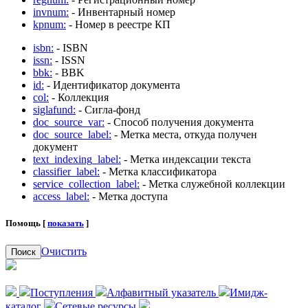
invnum:
- Инвентарный номер
kpnum:
- Номер в реестре КП
isbn:
- ISBN
issn:
- ISSN
bbk:
- BBK
id:
- Идентификатор документа
col:
- Коллекция
siglafund:
- Сигла-фонд
doc_source_var:
- Способ получения документа
doc_source_label:
- Метка места, откуда получен
документ
text_indexing_label:
- Метка индексации текста
classifier_label:
- Метка классификатора
service_collection_label:
- Метка служебной коллекции
access_label:
- Метка доступа
Помощь [
показать
]
Очистить
Поиск
Поступления
Алфавитный указатель
Имидж-
каталог
Сетевые ресурсы