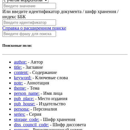
Или введите идентификатор документа / шифр хранения /
индекс ББК
Справка о расширенном поиске
Поисковые поля:
author:
- Автор
title:
- Заглавие
content:
- Содержание
keyword:
- Ключевые слова
note:
- Аннотация
theme:
- Тема
person_name:
- Имя лица
pub_place:
- Место издания
pub_house:
- Издательство
persona:
- Персоналия
series:
- Серия
storage_code:
- Шифр хранения
diss_council_code:
- Шифр диссовета
regnum:
- Регистрационный номер