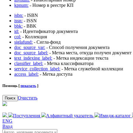
kpnum:
- Номер в реестре КП
isbn:
- ISBN
issn:
- ISSN
bbk:
- BBK
id:
- Идентификатор документа
col:
- Коллекция
siglafund:
- Сигла-фонд
doc_source_var:
- Способ получения документа
doc_source_label:
- Метка места, откуда получен документ
text_indexing_label:
- Метка индексации текста
classifier_label:
- Метка классификатора
service_collection_label:
- Метка служебной коллекции
access_label:
- Метка доступа
Помощь [
показать
]
Очистить
Поиск
Поступления
Алфавитный указатель
Имидж-каталог
ENG
Вход