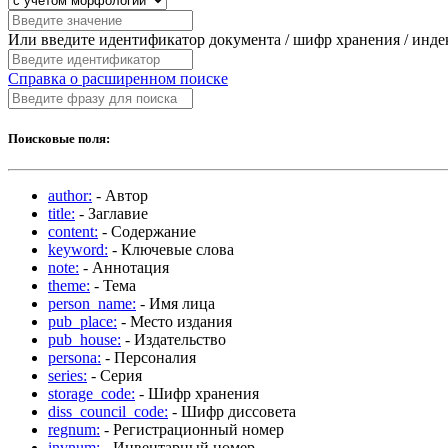
Или введите идентификатор документа / шифр хранения / инд
Справка о расширенном поиске
Поисковые поля:
author:
- Автор
title:
- Заглавие
content:
- Содержание
keyword:
- Ключевые слова
note:
- Аннотация
theme:
- Тема
person_name:
- Имя лица
pub_place:
- Место издания
pub_house:
- Издательство
persona:
- Персоналия
series:
- Серия
storage_code:
- Шифр хранения
diss_council_code:
- Шифр диссовета
regnum:
- Регистрационный номер
invnum:
- Инвентарный номер