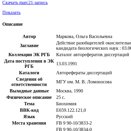
Скачать marc21-запись
Показать
Описание
Автор
Маркова, Ольга Васильевна
Действие разобщителей окислительно
Заглавие
кандидата биологических наук : 03.0
Коллекции ЭК РГБ
Каталог авторефератов диссертаций
Дата поступления в ЭК
13.03.1991
РГБ
Каталоги
Авторефераты диссертаций
Сведения об
МГУ им. М. В. Ломоносова
ответственности
Выходные данные
Москва, 1990
Физическое описание
25 с.
Тема
Биохимия
BBK-код
Е659.122.121,0
Язык
Русский
Места хранения
FB 9 90-10/3833-2
FB 9 90-10/3834-0