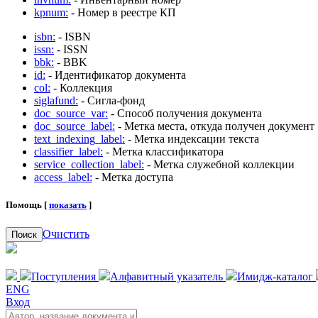
kpnum:
- Номер в реестре КП
isbn:
- ISBN
issn:
- ISSN
bbk:
- BBK
id:
- Идентификатор документа
col:
- Коллекция
siglafund:
- Сигла-фонд
doc_source_var:
- Способ получения документа
doc_source_label:
- Метка места, откуда получен документ
text_indexing_label:
- Метка индексации текста
classifier_label:
- Метка классификатора
service_collection_label:
- Метка служебной коллекции
access_label:
- Метка доступа
Помощь [
показать
]
Очистить
Поиск
Поступления
Алфавитный указатель
Имидж-каталог
ENG
Вход