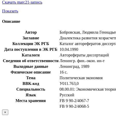
Скачать marc21-запись
Показать
Описание
Автор
Бобровская, Людмила Геннадье
Заглавие
Диалектика развития хозрасчет
Коллекции ЭК РГБ
Каталог авторефератов диссер
Дата поступления в ЭК РГБ
10.04.1990
Каталоги
Авторефераты диссертаций
Сведения об ответственности
Ленингр. фин.-экон. ин-т
Выходные данные
Ленинград, 1989
Физическое описание
16 с.
Тема
Политическая экономия
BBK-код
У011.763,0
Специальность
08.00.01: Экономическая теори
Язык
Русский
Места хранения
FB 9 90-2/4067-7
FB 9 90-2/4068-5
×