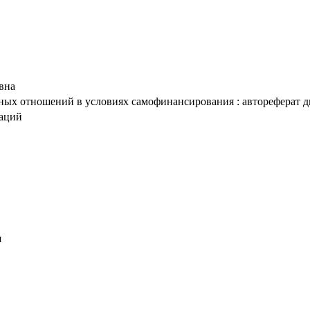
вна
ных отношений в условиях самофинансирования : автореферат дис.
таций
я