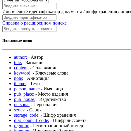
Или введите идентификатор документа / шифр хранения / инд
Справка о расширенном поиске
Поисковые поля:
author:
- Автор
title:
- Заглавие
content:
- Содержание
keyword:
- Ключевые слова
note:
- Аннотация
theme:
- Тема
person_name:
- Имя лица
pub_place:
- Место издания
pub_house:
- Издательство
persona:
- Персоналия
series:
- Серия
storage_code:
- Шифр хранения
diss_council_code:
- Шифр диссовета
regnum:
- Регистрационный номер
invnum:
- Инвентарный номер