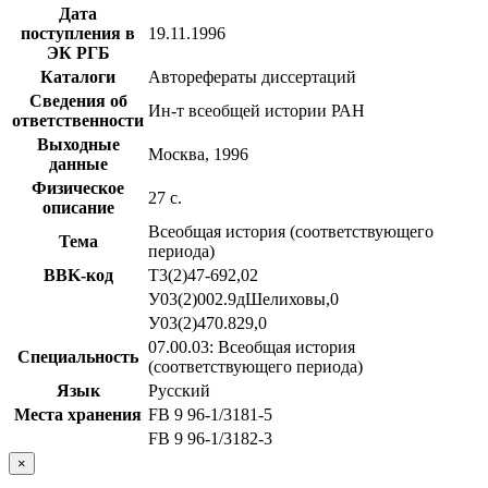
Дата
поступления в
19.11.1996
ЭК РГБ
Каталоги
Авторефераты диссертаций
Сведения об
Ин-т всеобщей истории РАН
ответственности
Выходные
Москва, 1996
данные
Физическое
27 с.
описание
Всеобщая история (соответствующего
Тема
периода)
BBK-код
Т3(2)47-692,02
У03(2)002.9дШелиховы,0
У03(2)470.829,0
07.00.03: Всеобщая история
Специальность
(соответствующего периода)
Язык
Русский
Места хранения
FB 9 96-1/3181-5
FB 9 96-1/3182-3
×