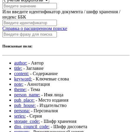
Или введите идентификатор документа / шифр хранения /
индекс ББК
Справка о расширенном поиске
Поисковые поля:
author:
- Автор
title:
- Заглавие
content:
- Содержание
keyword:
- Ключевые слова
note:
- Аннотация
theme:
- Тема
person_name:
- Имя лица
pub_place:
- Место издания
pub_house:
- Издательство
persona:
- Персоналия
series:
- Серия
storage_code:
- Шифр хранения
diss_council_code:
- Шифр диссовета
regnum:
- Регистрационный номер