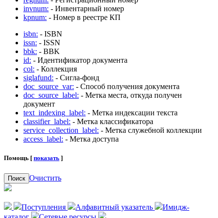
invnum:
- Инвентарный номер
kpnum:
- Номер в реестре КП
isbn:
- ISBN
issn:
- ISSN
bbk:
- BBK
id:
- Идентификатор документа
col:
- Коллекция
siglafund:
- Сигла-фонд
doc_source_var:
- Способ получения документа
doc_source_label:
- Метка места, откуда получен
документ
text_indexing_label:
- Метка индексации текста
classifier_label:
- Метка классификатора
service_collection_label:
- Метка служебной коллекции
access_label:
- Метка доступа
Помощь [
показать
]
Очистить
Поиск
Поступления
Алфавитный указатель
Имидж-
каталог
Сетевые ресурсы