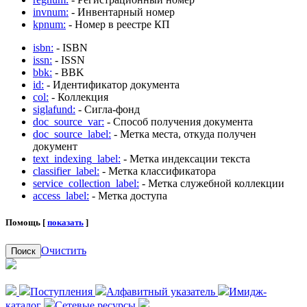
invnum:
- Инвентарный номер
kpnum:
- Номер в реестре КП
isbn:
- ISBN
issn:
- ISSN
bbk:
- BBK
id:
- Идентификатор документа
col:
- Коллекция
siglafund:
- Сигла-фонд
doc_source_var:
- Способ получения документа
doc_source_label:
- Метка места, откуда получен
документ
text_indexing_label:
- Метка индексации текста
classifier_label:
- Метка классификатора
service_collection_label:
- Метка служебной коллекции
access_label:
- Метка доступа
Помощь [
показать
]
Очистить
Поиск
Поступления
Алфавитный указатель
Имидж-
каталог
Сетевые ресурсы