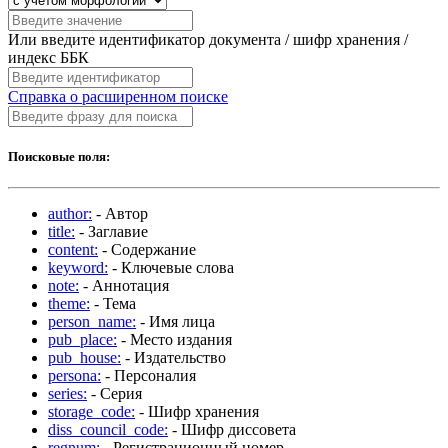
Или введите идентификатор документа / шифр хранения /
индекс ББК
Справка о расширенном поиске
Поисковые поля:
author:
- Автор
title:
- Заглавие
content:
- Содержание
keyword:
- Ключевые слова
note:
- Аннотация
theme:
- Тема
person_name:
- Имя лица
pub_place:
- Место издания
pub_house:
- Издательство
persona:
- Персоналия
series:
- Серия
storage_code:
- Шифр хранения
diss_council_code:
- Шифр диссовета
regnum:
- Регистрационный номер