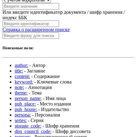
Или введите идентификатор документа / шифр хранения /
индекс ББК
Справка о расширенном поиске
Поисковые поля:
author:
- Автор
title:
- Заглавие
content:
- Содержание
keyword:
- Ключевые слова
note:
- Аннотация
theme:
- Тема
person_name:
- Имя лица
pub_place:
- Место издания
pub_house:
- Издательство
persona:
- Персоналия
series:
- Серия
storage_code:
- Шифр хранения
diss_council_code:
- Шифр диссовета
regnum:
- Регистрационный номер