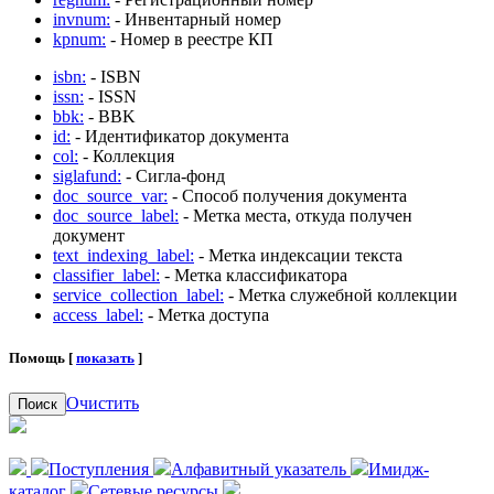
invnum:
- Инвентарный номер
kpnum:
- Номер в реестре КП
isbn:
- ISBN
issn:
- ISSN
bbk:
- BBK
id:
- Идентификатор документа
col:
- Коллекция
siglafund:
- Сигла-фонд
doc_source_var:
- Способ получения документа
doc_source_label:
- Метка места, откуда получен
документ
text_indexing_label:
- Метка индексации текста
classifier_label:
- Метка классификатора
service_collection_label:
- Метка служебной коллекции
access_label:
- Метка доступа
Помощь [
показать
]
Очистить
Поиск
Поступления
Алфавитный указатель
Имидж-
каталог
Сетевые ресурсы