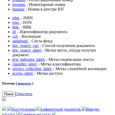
invnum:
- Инвентарный номер
kpnum:
- Номер в реестре КП
isbn:
- ISBN
issn:
- ISSN
bbk:
- BBK
id:
- Идентификатор документа
col:
- Коллекция
siglafund:
- Сигла-фонд
doc_source_var:
- Способ получения документа
doc_source_label:
- Метка места, откуда получен
документ
text_indexing_label:
- Метка индексации текста
classifier_label:
- Метка классификатора
service_collection_label:
- Метка служебной коллекции
access_label:
- Метка доступа
Помощь [
показать
]
Очистить
Поиск
Поступления
Алфавитный указатель
Имидж-
каталог
Сетевые ресурсы