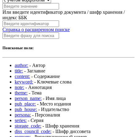
Или введите идентификатор документа / шифр хранения /
индекс ББК
Справка о расширенном поиске
Поисковые поля:
author:
- Автор
title:
- Заглавие
content:
- Содержание
keyword:
- Ключевые слова
note:
- Аннотация
theme:
- Тема
person_name:
- Имя лица
pub_place:
- Место издания
pub_house:
- Издательство
persona:
- Персоналия
series:
- Серия
storage_code:
- Шифр хранения
diss_council_code:
- Шифр диссовета
regnum:
- Регистрационный номер