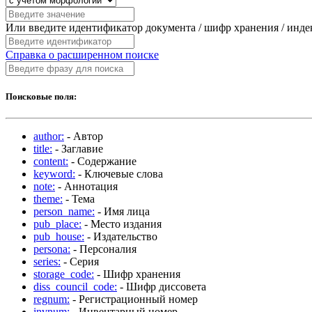
Или введите идентификатор документа / шифр хранения / инд
Справка о расширенном поиске
Поисковые поля:
author:
- Автор
title:
- Заглавие
content:
- Содержание
keyword:
- Ключевые слова
note:
- Аннотация
theme:
- Тема
person_name:
- Имя лица
pub_place:
- Место издания
pub_house:
- Издательство
persona:
- Персоналия
series:
- Серия
storage_code:
- Шифр хранения
diss_council_code:
- Шифр диссовета
regnum:
- Регистрационный номер
invnum:
- Инвентарный номер