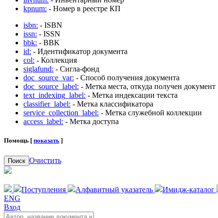
kpnum:
- Номер в реестре КП
isbn:
- ISBN
issn:
- ISSN
bbk:
- BBK
id:
- Идентификатор документа
col:
- Коллекция
siglafund:
- Сигла-фонд
doc_source_var:
- Способ получения документа
doc_source_label:
- Метка места, откуда получен документ
text_indexing_label:
- Метка индексации текста
classifier_label:
- Метка классификатора
service_collection_label:
- Метка служебной коллекции
access_label:
- Метка доступа
Помощь [
показать
]
Очистить
Поиск
Поступления
Алфавитный указатель
Имидж-каталог
ENG
Вход