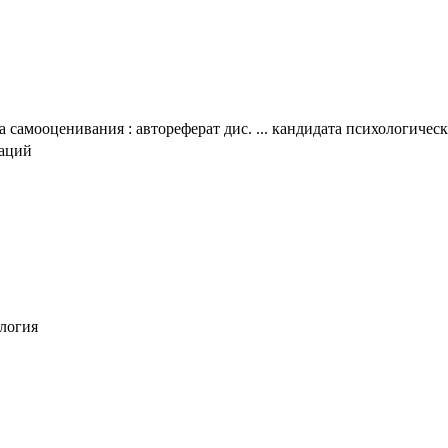
самооценивания : автореферат дис. ... кандидата психологически
таций
ология