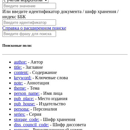
Или введите идентификатор документа / шифр хранения /
индекс ББК
Справка о расширенном поиске
Поисковые поля:
author:
- Автор
title:
- Заглавие
content:
- Содержание
keyword:
- Ключевые слова
note:
- Аннотация
theme:
- Тема
person_name:
- Имя лица
pub_place:
- Место издания
pub_house:
- Издательство
persona:
- Персоналия
series:
- Серия
storage_code:
- Шифр хранения
diss_council_code:
- Шифр диссовета
regnum:
- Регистрационный номер