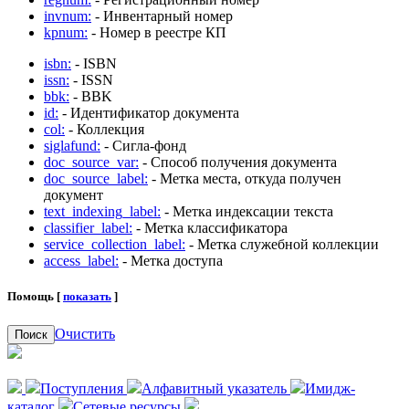
invnum:
- Инвентарный номер
kpnum:
- Номер в реестре КП
isbn:
- ISBN
issn:
- ISSN
bbk:
- BBK
id:
- Идентификатор документа
col:
- Коллекция
siglafund:
- Сигла-фонд
doc_source_var:
- Способ получения документа
doc_source_label:
- Метка места, откуда получен
документ
text_indexing_label:
- Метка индексации текста
classifier_label:
- Метка классификатора
service_collection_label:
- Метка служебной коллекции
access_label:
- Метка доступа
Помощь [
показать
]
Очистить
Поиск
Поступления
Алфавитный указатель
Имидж-
каталог
Сетевые ресурсы