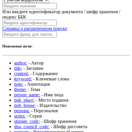
Или введите идентификатор документа / шифр хранения /
индекс ББК
Справка о расширенном поиске
Поисковые поля:
author:
- Автор
title:
- Заглавие
content:
- Содержание
keyword:
- Ключевые слова
note:
- Аннотация
theme:
- Тема
person_name:
- Имя лица
pub_place:
- Место издания
pub_house:
- Издательство
persona:
- Персоналия
series:
- Серия
storage_code:
- Шифр хранения
diss_council_code:
- Шифр диссовета
regnum:
- Регистрационный номер