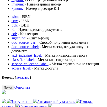
invnum:
- Инвентарный номер
kpnum:
- Номер в реестре КП
isbn:
- ISBN
issn:
- ISSN
bbk:
- BBK
id:
- Идентификатор документа
col:
- Коллекция
siglafund:
- Сигла-фонд
doc_source_var:
- Способ получения документа
doc_source_label:
- Метка места, откуда получен
документ
text_indexing_label:
- Метка индексации текста
classifier_label:
- Метка классификатора
service_collection_label:
- Метка служебной коллекции
access_label:
- Метка доступа
Помощь [
показать
]
Очистить
Поиск
Поступления
Алфавитный указатель
Имидж-
каталог
Сетевые ресурсы