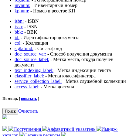
invnum:
- Инвентарный номер
kpnum:
- Номер в реестре КП
isbn:
- ISBN
issn:
- ISSN
bbk:
- BBK
id:
- Идентификатор документа
col:
- Коллекция
siglafund:
- Сигла-фонд
doc_source_var:
- Способ получения документа
doc_source_label:
- Метка места, откуда получен
документ
text_indexing_label:
- Метка индексации текста
classifier_label:
- Метка классификатора
service_collection_label:
- Метка служебной коллекции
access_label:
- Метка доступа
Помощь [
показать
]
Очистить
Поиск
Поступления
Алфавитный указатель
Имидж-
каталог
Сетевые ресурсы