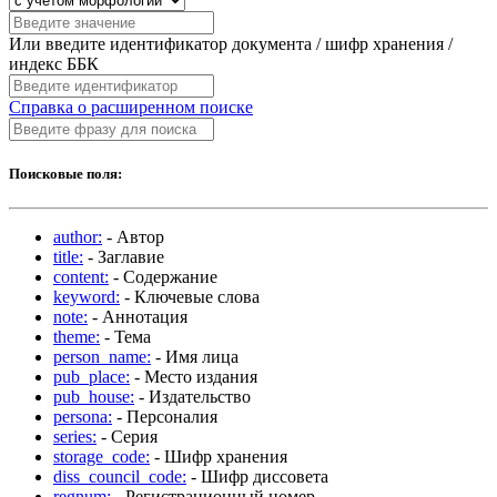
Или введите идентификатор документа / шифр хранения /
индекс ББК
Справка о расширенном поиске
Поисковые поля:
author:
- Автор
title:
- Заглавие
content:
- Содержание
keyword:
- Ключевые слова
note:
- Аннотация
theme:
- Тема
person_name:
- Имя лица
pub_place:
- Место издания
pub_house:
- Издательство
persona:
- Персоналия
series:
- Серия
storage_code:
- Шифр хранения
diss_council_code:
- Шифр диссовета
regnum:
- Регистрационный номер