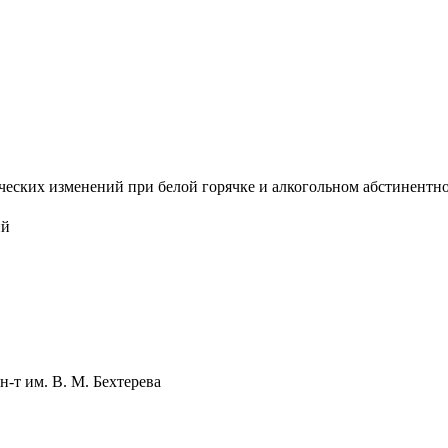
ских изменений при белой горячке и алкогольном абстинентном 
ий
н-т им. В. М. Бехтерева