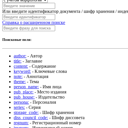
Или введите идентификатор документа / шифр хранения / инд
Справка о расширенном поиске
Поисковые поля:
author:
- Автор
title:
- Заглавие
content:
- Содержание
keyword:
- Ключевые слова
note:
- Аннотация
theme:
- Тема
person_name:
- Имя лица
pub_place:
- Место издания
pub_house:
- Издательство
persona:
- Персоналия
series:
- Серия
storage_code:
- Шифр хранения
diss_council_code:
- Шифр диссовета
regnum:
- Регистрационный номер
invnum:
- Инвентарный номер