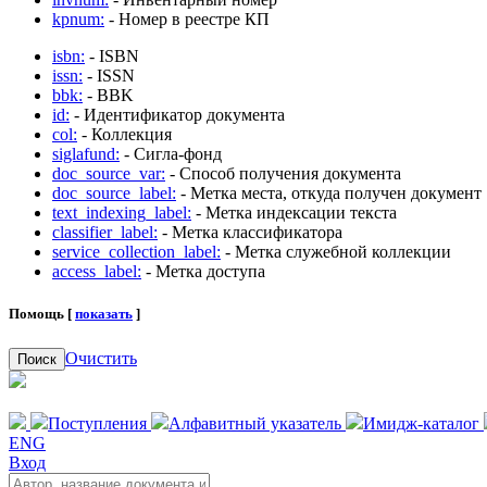
kpnum:
- Номер в реестре КП
isbn:
- ISBN
issn:
- ISSN
bbk:
- BBK
id:
- Идентификатор документа
col:
- Коллекция
siglafund:
- Сигла-фонд
doc_source_var:
- Способ получения документа
doc_source_label:
- Метка места, откуда получен документ
text_indexing_label:
- Метка индексации текста
classifier_label:
- Метка классификатора
service_collection_label:
- Метка служебной коллекции
access_label:
- Метка доступа
Помощь [
показать
]
Очистить
Поиск
Поступления
Алфавитный указатель
Имидж-каталог
ENG
Вход