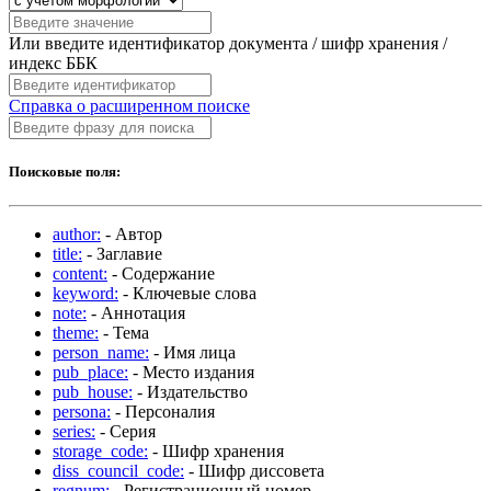
Или введите идентификатор документа / шифр хранения /
индекс ББК
Справка о расширенном поиске
Поисковые поля:
author:
- Автор
title:
- Заглавие
content:
- Содержание
keyword:
- Ключевые слова
note:
- Аннотация
theme:
- Тема
person_name:
- Имя лица
pub_place:
- Место издания
pub_house:
- Издательство
persona:
- Персоналия
series:
- Серия
storage_code:
- Шифр хранения
diss_council_code:
- Шифр диссовета
regnum:
- Регистрационный номер