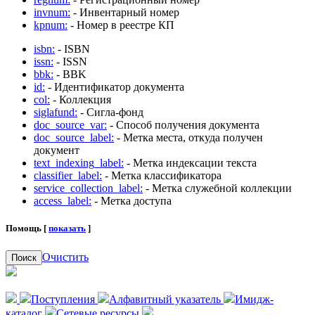
invnum:
- Инвентарный номер
kpnum:
- Номер в реестре КП
isbn:
- ISBN
issn:
- ISSN
bbk:
- BBK
id:
- Идентификатор документа
col:
- Коллекция
siglafund:
- Сигла-фонд
doc_source_var:
- Способ получения документа
doc_source_label:
- Метка места, откуда получен
документ
text_indexing_label:
- Метка индексации текста
classifier_label:
- Метка классификатора
service_collection_label:
- Метка служебной коллекции
access_label:
- Метка доступа
Помощь [
показать
]
Очистить
Поиск
Поступления
Алфавитный указатель
Имидж-
каталог
Сетевые ресурсы