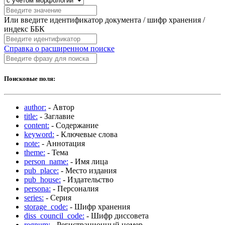
Или введите идентификатор документа / шифр хранения /
индекс ББК
Справка о расширенном поиске
Поисковые поля:
author:
- Автор
title:
- Заглавие
content:
- Содержание
keyword:
- Ключевые слова
note:
- Аннотация
theme:
- Тема
person_name:
- Имя лица
pub_place:
- Место издания
pub_house:
- Издательство
persona:
- Персоналия
series:
- Серия
storage_code:
- Шифр хранения
diss_council_code:
- Шифр диссовета
regnum:
- Регистрационный номер