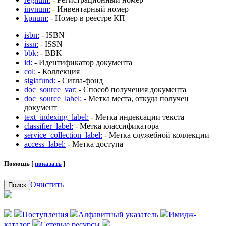
invnum:
- Инвентарный номер
kpnum:
- Номер в реестре КП
isbn:
- ISBN
issn:
- ISSN
bbk:
- BBK
id:
- Идентификатор документа
col:
- Коллекция
siglafund:
- Сигла-фонд
doc_source_var:
- Способ получения документа
doc_source_label:
- Метка места, откуда получен
документ
text_indexing_label:
- Метка индексации текста
classifier_label:
- Метка классификатора
service_collection_label:
- Метка служебной коллекции
access_label:
- Метка доступа
Помощь [
показать
]
Очистить
Поиск
Поступления
Алфавитный указатель
Имидж-
каталог
Сетевые ресурсы