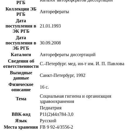
РГБ
Коллекции ЭБ
Авторефераты
РГБ
Дата
поступления в
21.01.1993
ЭК РГБ
Дата
поступления в
30.09.2008
ЭБ РГБ
Каталоги
Авторефераты диссертаций
Сведения об
С.-Петербург. мед. ин-т им. И. П. Павлова
ответственности
Выходные
Санкт-Петербург, 1992
данные
Физическое
16 с.
описание
Социальная гигиена и организация
Тема
здравоохранения
Педиатрия
BBK-код
Р11(2)44л784-3,0
Язык
Русский
Места хранения
FB 9 92-4/3556-2