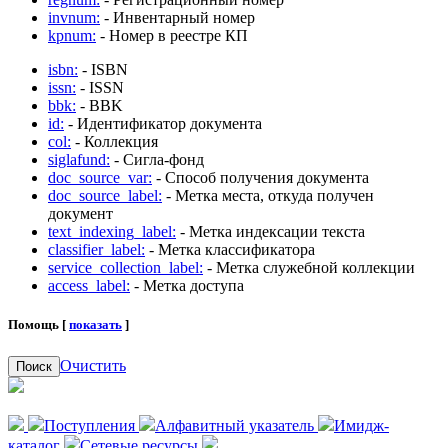
invnum:
- Инвентарный номер
kpnum:
- Номер в реестре КП
isbn:
- ISBN
issn:
- ISSN
bbk:
- BBK
id:
- Идентификатор документа
col:
- Коллекция
siglafund:
- Сигла-фонд
doc_source_var:
- Способ получения документа
doc_source_label:
- Метка места, откуда получен
документ
text_indexing_label:
- Метка индексации текста
classifier_label:
- Метка классификатора
service_collection_label:
- Метка служебной коллекции
access_label:
- Метка доступа
Помощь [
показать
]
Очистить
Поиск
Поступления
Алфавитный указатель
Имидж-
каталог
Сетевые ресурсы