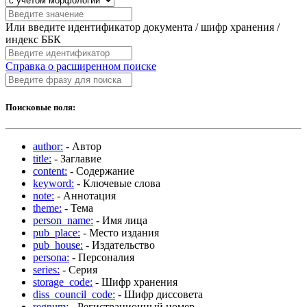
Или введите идентификатор документа / шифр хранения /
индекс ББК
Справка о расширенном поиске
Поисковые поля:
author:
- Автор
title:
- Заглавие
content:
- Содержание
keyword:
- Ключевые слова
note:
- Аннотация
theme:
- Тема
person_name:
- Имя лица
pub_place:
- Место издания
pub_house:
- Издательство
persona:
- Персоналия
series:
- Серия
storage_code:
- Шифр хранения
diss_council_code:
- Шифр диссовета
regnum:
- Регистрационный номер