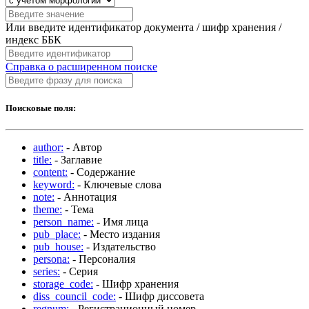
Или введите идентификатор документа / шифр хранения /
индекс ББК
Справка о расширенном поиске
Поисковые поля:
author:
- Автор
title:
- Заглавие
content:
- Содержание
keyword:
- Ключевые слова
note:
- Аннотация
theme:
- Тема
person_name:
- Имя лица
pub_place:
- Место издания
pub_house:
- Издательство
persona:
- Персоналия
series:
- Серия
storage_code:
- Шифр хранения
diss_council_code:
- Шифр диссовета
regnum:
- Регистрационный номер