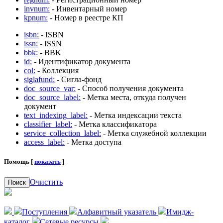
invnum:
- Инвентарный номер
kpnum:
- Номер в реестре КП
isbn:
- ISBN
issn:
- ISSN
bbk:
- BBK
id:
- Идентификатор документа
col:
- Коллекция
siglafund:
- Сигла-фонд
doc_source_var:
- Способ получения документа
doc_source_label:
- Метка места, откуда получен
документ
text_indexing_label:
- Метка индексации текста
classifier_label:
- Метка классификатора
service_collection_label:
- Метка служебной коллекции
access_label:
- Метка доступа
Помощь [
показать
]
Очистить
Поиск
Поступления
Алфавитный указатель
Имидж-
каталог
Сетевые ресурсы