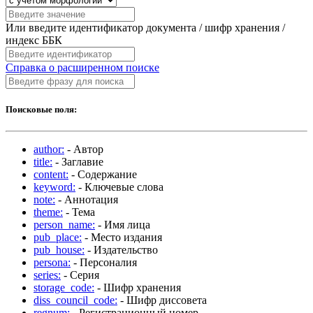
Или введите идентификатор документа / шифр хранения /
индекс ББК
Справка о расширенном поиске
Поисковые поля:
author:
- Автор
title:
- Заглавие
content:
- Содержание
keyword:
- Ключевые слова
note:
- Аннотация
theme:
- Тема
person_name:
- Имя лица
pub_place:
- Место издания
pub_house:
- Издательство
persona:
- Персоналия
series:
- Серия
storage_code:
- Шифр хранения
diss_council_code:
- Шифр диссовета
regnum:
- Регистрационный номер