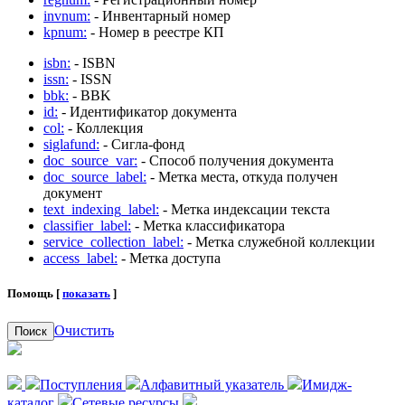
invnum:
- Инвентарный номер
kpnum:
- Номер в реестре КП
isbn:
- ISBN
issn:
- ISSN
bbk:
- BBK
id:
- Идентификатор документа
col:
- Коллекция
siglafund:
- Сигла-фонд
doc_source_var:
- Способ получения документа
doc_source_label:
- Метка места, откуда получен
документ
text_indexing_label:
- Метка индексации текста
classifier_label:
- Метка классификатора
service_collection_label:
- Метка служебной коллекции
access_label:
- Метка доступа
Помощь [
показать
]
Очистить
Поиск
Поступления
Алфавитный указатель
Имидж-
каталог
Сетевые ресурсы