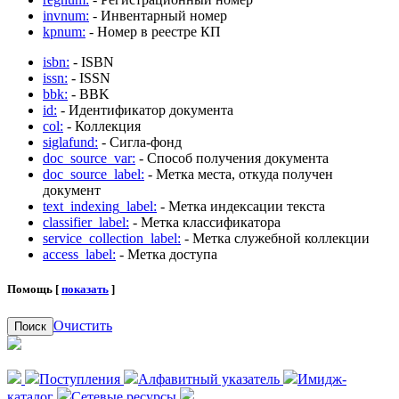
invnum:
- Инвентарный номер
kpnum:
- Номер в реестре КП
isbn:
- ISBN
issn:
- ISSN
bbk:
- BBK
id:
- Идентификатор документа
col:
- Коллекция
siglafund:
- Сигла-фонд
doc_source_var:
- Способ получения документа
doc_source_label:
- Метка места, откуда получен
документ
text_indexing_label:
- Метка индексации текста
classifier_label:
- Метка классификатора
service_collection_label:
- Метка служебной коллекции
access_label:
- Метка доступа
Помощь [
показать
]
Очистить
Поиск
Поступления
Алфавитный указатель
Имидж-
каталог
Сетевые ресурсы