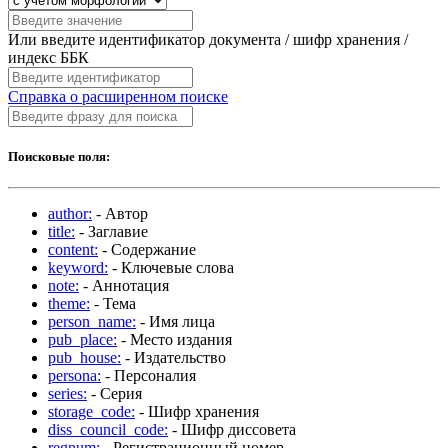
Или введите идентификатор документа / шифр хранения /
индекс ББК
Справка о расширенном поиске
Поисковые поля:
author:
- Автор
title:
- Заглавие
content:
- Содержание
keyword:
- Ключевые слова
note:
- Аннотация
theme:
- Тема
person_name:
- Имя лица
pub_place:
- Место издания
pub_house:
- Издательство
persona:
- Персоналия
series:
- Серия
storage_code:
- Шифр хранения
diss_council_code:
- Шифр диссовета
regnum:
- Регистрационный номер