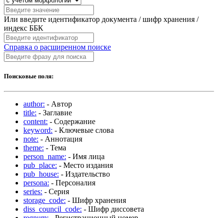
Или введите идентификатор документа / шифр хранения /
индекс ББК
Справка о расширенном поиске
Поисковые поля:
author:
- Автор
title:
- Заглавие
content:
- Содержание
keyword:
- Ключевые слова
note:
- Аннотация
theme:
- Тема
person_name:
- Имя лица
pub_place:
- Место издания
pub_house:
- Издательство
persona:
- Персоналия
series:
- Серия
storage_code:
- Шифр хранения
diss_council_code:
- Шифр диссовета
regnum:
- Регистрационный номер