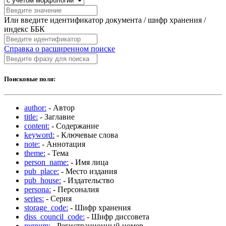
Или введите идентификатор документа / шифр хранения /
индекс ББК
Справка о расширенном поиске
Поисковые поля:
author:
- Автор
title:
- Заглавие
content:
- Содержание
keyword:
- Ключевые слова
note:
- Аннотация
theme:
- Тема
person_name:
- Имя лица
pub_place:
- Место издания
pub_house:
- Издательство
persona:
- Персоналия
series:
- Серия
storage_code:
- Шифр хранения
diss_council_code:
- Шифр диссовета
regnum:
- Регистрационный номер