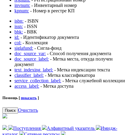
invnum:
- Инвентарный номер
kpnum:
- Номер в реестре КП
isbn:
- ISBN
issn:
- ISSN
bbk:
- BBK
id:
- Идентификатор документа
col:
- Коллекция
siglafund:
- Сигла-фонд
doc_source_var:
- Способ получения документа
doc_source_label:
- Метка места, откуда получен
документ
text_indexing_label:
- Метка индексации текста
classifier_label:
- Метка классификатора
service_collection_label:
- Метка служебной коллекции
access_label:
- Метка доступа
Помощь [
показать
]
Очистить
Поиск
Поступления
Алфавитный указатель
Имидж-
каталог
Сетевые ресурсы