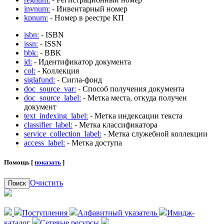
invnum:
- Инвентарный номер
kpnum:
- Номер в реестре КП
isbn:
- ISBN
issn:
- ISSN
bbk:
- BBK
id:
- Идентификатор документа
col:
- Коллекция
siglafund:
- Сигла-фонд
doc_source_var:
- Способ получения документа
doc_source_label:
- Метка места, откуда получен
документ
text_indexing_label:
- Метка индексации текста
classifier_label:
- Метка классификатора
service_collection_label:
- Метка служебной коллекции
access_label:
- Метка доступа
Помощь [
показать
]
Очистить
Поиск
Поступления
Алфавитный указатель
Имидж-
каталог
Сетевые ресурсы