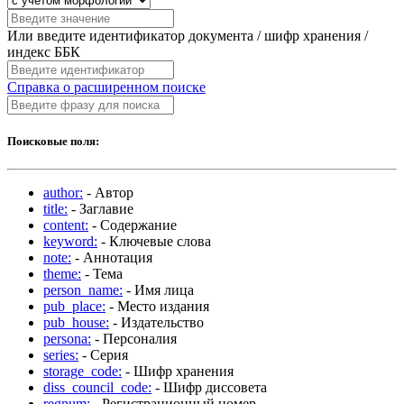
Или введите идентификатор документа / шифр хранения /
индекс ББК
Справка о расширенном поиске
Поисковые поля:
author:
- Автор
title:
- Заглавие
content:
- Содержание
keyword:
- Ключевые слова
note:
- Аннотация
theme:
- Тема
person_name:
- Имя лица
pub_place:
- Место издания
pub_house:
- Издательство
persona:
- Персоналия
series:
- Серия
storage_code:
- Шифр хранения
diss_council_code:
- Шифр диссовета
regnum:
- Регистрационный номер