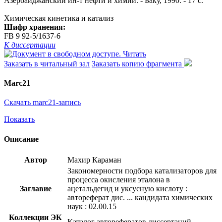
Азербайджанский ин-т нефти и химии. - Баку, 1990. - 17 с.
Химическая кинетика и катализ
Шифр хранения:
FB 9 92-5/1637-6
К диссертации
Читать
Заказать в читальный зал
Заказать копию фрагмента
Marc21
Скачать marc21-запись
Показать
Описание
Автор
Махир Караман
Закономерности подбора катализаторов для
процесса окисления эталона в
Заглавие
ацетальдегид и уксусную кислоту :
автореферат дис. ... кандидата химических
наук : 02.00.15
Коллекции ЭК
Каталог авторефератов диссертаций