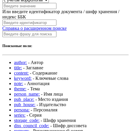
Или введите идентификатор документа / шифр хранения /
индекс ББК
Справка о расширенном поиске
Поисковые поля:
author:
- Автор
title:
- Заглавие
content:
- Содержание
keyword:
- Ключевые слова
note:
- Аннотация
theme:
- Тема
person_name:
- Имя лица
pub_place:
- Место издания
pub_house:
- Издательство
persona:
- Персоналия
series:
- Серия
storage_code:
- Шифр хранения
diss_council_code:
- Шифр диссовета
regnum:
- Регистрационный номер