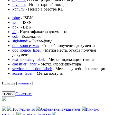
invnum:
- Инвентарный номер
kpnum:
- Номер в реестре КП
isbn:
- ISBN
issn:
- ISSN
bbk:
- BBK
id:
- Идентификатор документа
col:
- Коллекция
siglafund:
- Сигла-фонд
doc_source_var:
- Способ получения документа
doc_source_label:
- Метка места, откуда получен
документ
text_indexing_label:
- Метка индексации текста
classifier_label:
- Метка классификатора
service_collection_label:
- Метка служебной коллекции
access_label:
- Метка доступа
Помощь [
показать
]
Очистить
Поиск
Поступления
Алфавитный указатель
Имидж-
каталог
Сетевые ресурсы