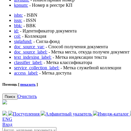
kpnum:
- Номер в реестре КП
isbn:
- ISBN
issn:
- ISSN
bbk:
- BBK
id:
- Идентификатор документа
col:
- Коллекция
siglafund:
- Сигла-фонд
doc_source_var:
- Способ получения документа
doc_source_label:
- Метка места, откуда получен документ
text_indexing_label:
- Метка индексации текста
classifier_label:
- Метка классификатора
service_collection_label:
- Метка служебной коллекции
access_label:
- Метка доступа
Помощь [
показать
]
Очистить
Поиск
Поступления
Алфавитный указатель
Имидж-каталог
ENG
Вход