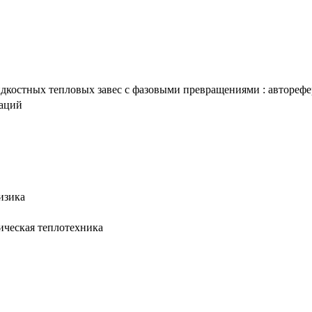
костных тепловых завес с фазовыми превращениями : автореферат
таций
изика
тическая теплотехника