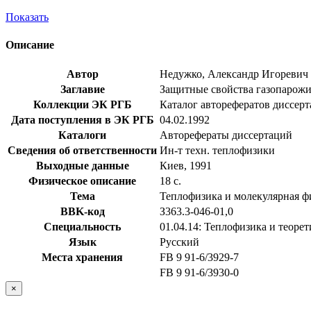
Показать
Описание
Автор
Недужко, Александр Игоревич
Заглавие
Защитные свойства газопарожид
Коллекции ЭК РГБ
Каталог авторефератов диссер
Дата поступления в ЭК РГБ
04.02.1992
Каталоги
Авторефераты диссертаций
Сведения об ответственности
Ин-т техн. теплофизики
Выходные данные
Киев, 1991
Физическое описание
18 с.
Тема
Теплофизика и молекулярная ф
BBK-код
З363.3-046-01,0
Специальность
01.04.14: Теплофизика и теоре
Язык
Русский
Места хранения
FB 9 91-6/3929-7
FB 9 91-6/3930-0
×