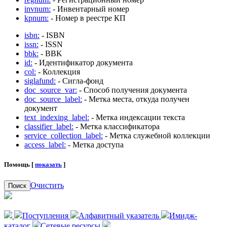
invnum:
- Инвентарный номер
kpnum:
- Номер в реестре КП
isbn:
- ISBN
issn:
- ISSN
bbk:
- BBK
id:
- Идентификатор документа
col:
- Коллекция
siglafund:
- Сигла-фонд
doc_source_var:
- Способ получения документа
doc_source_label:
- Метка места, откуда получен
документ
text_indexing_label:
- Метка индексации текста
classifier_label:
- Метка классификатора
service_collection_label:
- Метка служебной коллекции
access_label:
- Метка доступа
Помощь [
показать
]
Очистить
Поиск
Поступления
Алфавитный указатель
Имидж-
каталог
Сетевые ресурсы