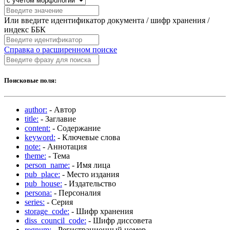
Или введите идентификатор документа / шифр хранения /
индекс ББК
Справка о расширенном поиске
Поисковые поля:
author:
- Автор
title:
- Заглавие
content:
- Содержание
keyword:
- Ключевые слова
note:
- Аннотация
theme:
- Тема
person_name:
- Имя лица
pub_place:
- Место издания
pub_house:
- Издательство
persona:
- Персоналия
series:
- Серия
storage_code:
- Шифр хранения
diss_council_code:
- Шифр диссовета
regnum:
- Регистрационный номер