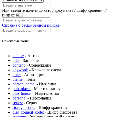
Или введите идентификатор документа / шифр хранения /
индекс ББК
Справка о расширенном поиске
Поисковые поля:
author:
- Автор
title:
- Заглавие
content:
- Содержание
keyword:
- Ключевые слова
note:
- Аннотация
theme:
- Тема
person_name:
- Имя лица
pub_place:
- Место издания
pub_house:
- Издательство
persona:
- Персоналия
series:
- Серия
storage_code:
- Шифр хранения
diss_council_code:
- Шифр диссовета
regnum:
- Регистрационный номер