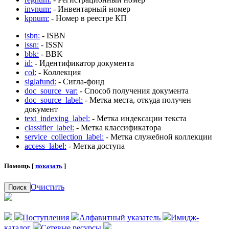
invnum:
- Инвентарный номер
kpnum:
- Номер в реестре КП
isbn:
- ISBN
issn:
- ISSN
bbk:
- BBK
id:
- Идентификатор документа
col:
- Коллекция
siglafund:
- Сигла-фонд
doc_source_var:
- Способ получения документа
doc_source_label:
- Метка места, откуда получен
документ
text_indexing_label:
- Метка индексации текста
classifier_label:
- Метка классификатора
service_collection_label:
- Метка служебной коллекции
access_label:
- Метка доступа
Помощь [
показать
]
Очистить
Поиск
Поступления
Алфавитный указатель
Имидж-
каталог
Сетевые ресурсы