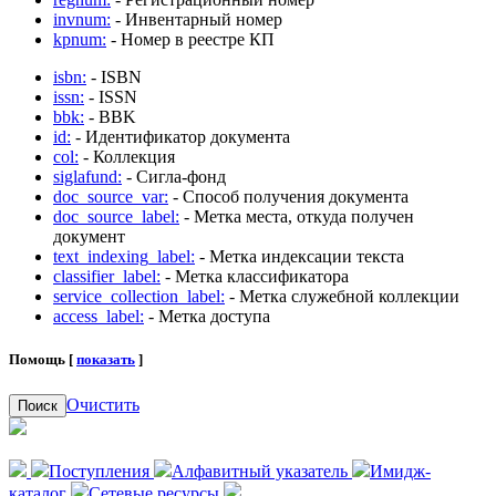
invnum:
- Инвентарный номер
kpnum:
- Номер в реестре КП
isbn:
- ISBN
issn:
- ISSN
bbk:
- BBK
id:
- Идентификатор документа
col:
- Коллекция
siglafund:
- Сигла-фонд
doc_source_var:
- Способ получения документа
doc_source_label:
- Метка места, откуда получен
документ
text_indexing_label:
- Метка индексации текста
classifier_label:
- Метка классификатора
service_collection_label:
- Метка служебной коллекции
access_label:
- Метка доступа
Помощь [
показать
]
Очистить
Поиск
Поступления
Алфавитный указатель
Имидж-
каталог
Сетевые ресурсы