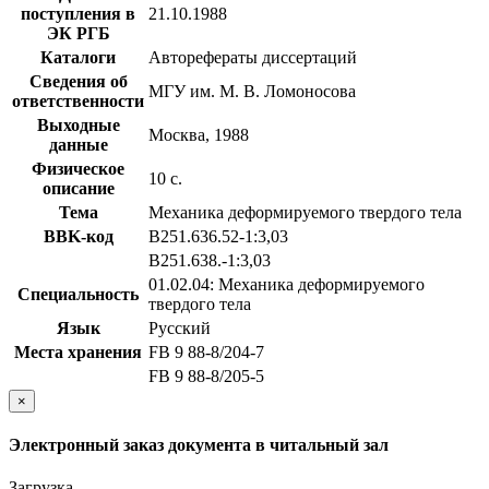
поступления в
21.10.1988
ЭК РГБ
Каталоги
Авторефераты диссертаций
Сведения об
МГУ им. М. В. Ломоносова
ответственности
Выходные
Москва, 1988
данные
Физическое
10 с.
описание
Тема
Механика деформируемого твердого тела
BBK-код
В251.636.52-1:3,03
В251.638.-1:3,03
01.02.04: Механика деформируемого
Специальность
твердого тела
Язык
Русский
Места хранения
FB 9 88-8/204-7
FB 9 88-8/205-5
×
Электронный заказ документа в читальный зал
Загрузка...