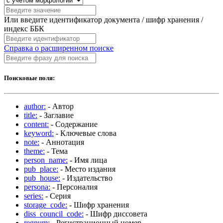
Или введите идентификатор документа / шифр хранения /
индекс ББК
Справка о расширенном поиске
Поисковые поля:
author:
- Автор
title:
- Заглавие
content:
- Содержание
keyword:
- Ключевые слова
note:
- Аннотация
theme:
- Тема
person_name:
- Имя лица
pub_place:
- Место издания
pub_house:
- Издательство
persona:
- Персоналия
series:
- Серия
storage_code:
- Шифр хранения
diss_council_code:
- Шифр диссовета
regnum:
- Регистрационный номер