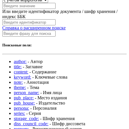
Или введите идентификатор документа / шифр хранения /
индекс ББК
Справка о расширенном поиске
Поисковые поля:
author:
- Автор
title:
- Заглавие
content:
- Содержание
keyword:
- Ключевые слова
note:
- Аннотация
theme:
- Тема
person_name:
- Имя лица
pub_place:
- Место издания
pub_house:
- Издательство
persona:
- Персоналия
series:
- Серия
storage_code:
- Шифр хранения
diss_council_code:
- Шифр диссовета
regnum:
- Регистрационный номер