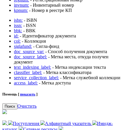
invnum:
- Инвентарный номер
kpnum:
- Номер в реестре КП
isbn:
- ISBN
issn:
- ISSN
bbk:
- BBK
id:
- Идентификатор документа
col:
- Коллекция
siglafund:
- Сигла-фонд
doc_source_var:
- Способ получения документа
doc_source_label:
- Метка места, откуда получен
документ
text_indexing_label:
- Метка индексации текста
classifier_label:
- Метка классификатора
service_collection_label:
- Метка служебной коллекции
access_label:
- Метка доступа
Помощь [
показать
]
Очистить
Поиск
Поступления
Алфавитный указатель
Имидж-
каталог
Сетевые ресурсы