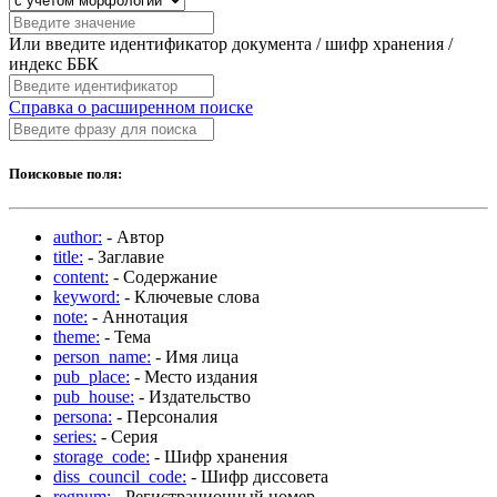
Или введите идентификатор документа / шифр хранения /
индекс ББК
Справка о расширенном поиске
Поисковые поля:
author:
- Автор
title:
- Заглавие
content:
- Содержание
keyword:
- Ключевые слова
note:
- Аннотация
theme:
- Тема
person_name:
- Имя лица
pub_place:
- Место издания
pub_house:
- Издательство
persona:
- Персоналия
series:
- Серия
storage_code:
- Шифр хранения
diss_council_code:
- Шифр диссовета
regnum:
- Регистрационный номер