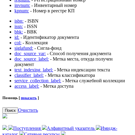
invnum:
- Инвентарный номер
kpnum:
- Номер в реестре КП
isbn:
- ISBN
issn:
- ISSN
bbk:
- BBK
id:
- Идентификатор документа
col:
- Коллекция
siglafund:
- Сигла-фонд
doc_source_var:
- Способ получения документа
doc_source_label:
- Метка места, откуда получен
документ
text_indexing_label:
- Метка индексации текста
classifier_label:
- Метка классификатора
service_collection_label:
- Метка служебной коллекции
access_label:
- Метка доступа
Помощь [
показать
]
Очистить
Поиск
Поступления
Алфавитный указатель
Имидж-
каталог
Сетевые ресурсы