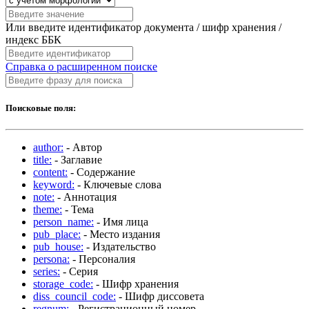
Или введите идентификатор документа / шифр хранения /
индекс ББК
Справка о расширенном поиске
Поисковые поля:
author:
- Автор
title:
- Заглавие
content:
- Содержание
keyword:
- Ключевые слова
note:
- Аннотация
theme:
- Тема
person_name:
- Имя лица
pub_place:
- Место издания
pub_house:
- Издательство
persona:
- Персоналия
series:
- Серия
storage_code:
- Шифр хранения
diss_council_code:
- Шифр диссовета
regnum:
- Регистрационный номер