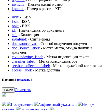
invnum:
- Инвентарный номер
kpnum:
- Номер в реестре КП
isbn:
- ISBN
issn:
- ISSN
bbk:
- BBK
id:
- Идентификатор документа
col:
- Коллекция
siglafund:
- Сигла-фонд
doc_source_var:
- Способ получения документа
doc_source_label:
- Метка места, откуда получен
документ
text_indexing_label:
- Метка индексации текста
classifier_label:
- Метка классификатора
service_collection_label:
- Метка служебной коллекции
access_label:
- Метка доступа
Помощь [
показать
]
Очистить
Поиск
Поступления
Алфавитный указатель
Имидж-
каталог
Сетевые ресурсы