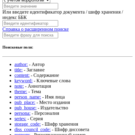
Или введите идентификатор документа / шифр хранения /
индекс ББК
Справка о расширенном поиске
Поисковые поля:
author:
- Автор
title:
- Заглавие
content:
- Содержание
keyword:
- Ключевые слова
note:
- Аннотация
theme:
- Тема
person_name:
- Имя лица
pub_place:
- Место издания
pub_house:
- Издательство
persona:
- Персоналия
series:
- Серия
storage_code:
- Шифр хранения
diss_council_code:
- Шифр диссовета
regnum:
- Регистрационный номер