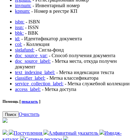
invnum:
- Инвентарный номер
kpnum:
- Номер в реестре КП
isbn:
- ISBN
issn:
- ISSN
bbk:
- BBK
id:
- Идентификатор документа
col:
- Коллекция
siglafund:
- Сигла-фонд
doc_source_var:
- Способ получения документа
doc_source_label:
- Метка места, откуда получен
документ
text_indexing_label:
- Метка индексации текста
classifier_label:
- Метка классификатора
service_collection_label:
- Метка служебной коллекции
access_label:
- Метка доступа
Помощь [
показать
]
Очистить
Поиск
Поступления
Алфавитный указатель
Имидж-
каталог
Сетевые ресурсы