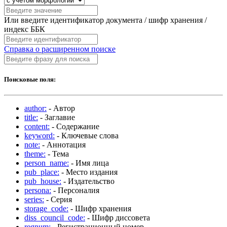
Или введите идентификатор документа / шифр хранения /
индекс ББК
Справка о расширенном поиске
Поисковые поля:
author:
- Автор
title:
- Заглавие
content:
- Содержание
keyword:
- Ключевые слова
note:
- Аннотация
theme:
- Тема
person_name:
- Имя лица
pub_place:
- Место издания
pub_house:
- Издательство
persona:
- Персоналия
series:
- Серия
storage_code:
- Шифр хранения
diss_council_code:
- Шифр диссовета
regnum:
- Регистрационный номер