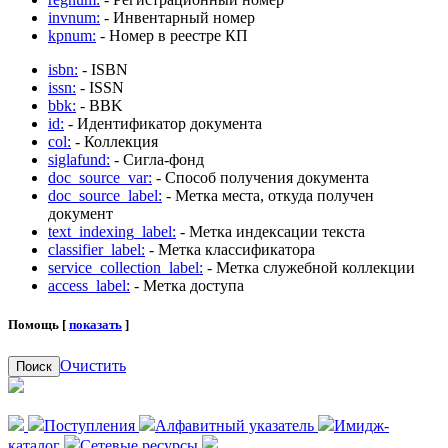
invnum:
- Инвентарный номер
kpnum:
- Номер в реестре КП
isbn:
- ISBN
issn:
- ISSN
bbk:
- BBK
id:
- Идентификатор документа
col:
- Коллекция
siglafund:
- Сигла-фонд
doc_source_var:
- Способ получения документа
doc_source_label:
- Метка места, откуда получен
документ
text_indexing_label:
- Метка индексации текста
classifier_label:
- Метка классификатора
service_collection_label:
- Метка служебной коллекции
access_label:
- Метка доступа
Помощь [
показать
]
Очистить
Поиск
Поступления
Алфавитный указатель
Имидж-
каталог
Сетевые ресурсы