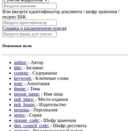
Или введите идентификатор документа / шифр хранения /
индекс ББК
Справка о расширенном поиске
Поисковые поля:
author:
- Автор
title:
- Заглавие
content:
- Содержание
keyword:
- Ключевые слова
note:
- Аннотация
theme:
- Тема
person_name:
- Имя лица
pub_place:
- Место издания
pub_house:
- Издательство
persona:
- Персоналия
series:
- Серия
storage_code:
- Шифр хранения
diss_council_code:
- Шифр диссовета
regnum:
- Регистрационный номер