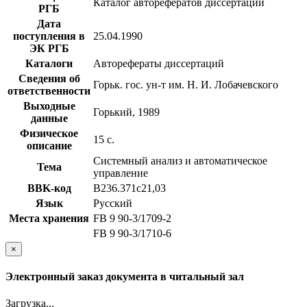
Каталог авторефератов диссертаций
РГБ
Дата
поступления в
25.04.1990
ЭК РГБ
Каталоги
Авторефераты диссертаций
Сведения об
Горьк. гос. ун-т им. Н. И. Лобачевского
ответственности
Выходные
Горький, 1989
данные
Физическое
15 с.
описание
Системный анализ и автоматическое
Тема
управление
BBK-код
В236.371с21,03
Язык
Русский
Места хранения
FB 9 90-3/1709-2
FB 9 90-3/1710-6
×
Электронный заказ документа в читальный зал
Загрузка...